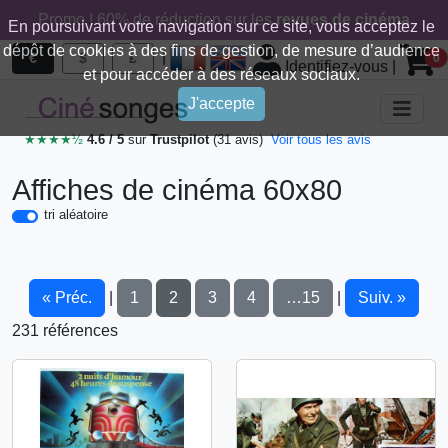
Promo ! 60% de réduction sur les
revues de cinéma
En poursuivant votre navigation sur ce site, vous acceptez le
dépôt de cookies à des fins de gestion, de mesure d’audience
|
€
$
£
0
Identifiez-vous
|
et pour accéder à des réseaux sociaux.
J'accepte
★★★★½
4.6 / 5
sur
Trustpilot
(31 avis)
Voir tous les avis
Affiches de cinéma 60x80
tri aléatoire
« Préc.
1
2
3
4
…15
Suiv. »
|
|
231 références