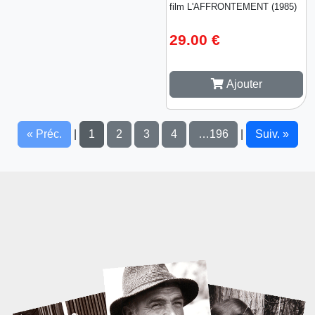
film L'AFFRONTEMENT (1985)
29.00 €
Ajouter
« Préc.
1
2
3
4
…196
Suiv. »
|
|