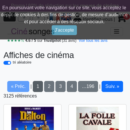
Promo ! 60% de réduction sur les
revues de cinéma
En poursuivant votre navigation sur ce site, vous acceptez le
dépôt de cookies à des fins de gestion, de mesure d’audience
|
€
$
£
0
Identifiez-vous
|
et pour accéder à des réseaux sociaux.
J'accepte
★★★★½
4.6 / 5
sur
Trustpilot
(31 avis)
Voir tous les avis
Affiches de cinéma
tri aléatoire
« Préc.
1
2
3
4
…196
Suiv. »
|
|
3125 références