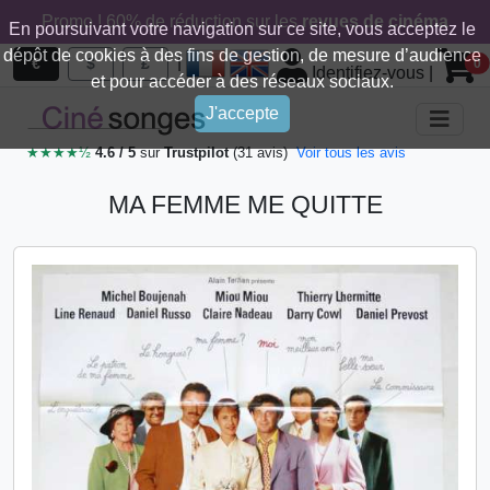
Promo ! 60% de réduction sur les
revues de cinéma
En poursuivant votre navigation sur ce site, vous acceptez le
dépôt de cookies à des fins de gestion, de mesure d’audience
|
€
$
£
0
Identifiez-vous
|
et pour accéder à des réseaux sociaux.
J'accepte
★★★★½
4.6 / 5
sur
Trustpilot
(31 avis)
Voir tous les avis
MA FEMME ME QUITTE