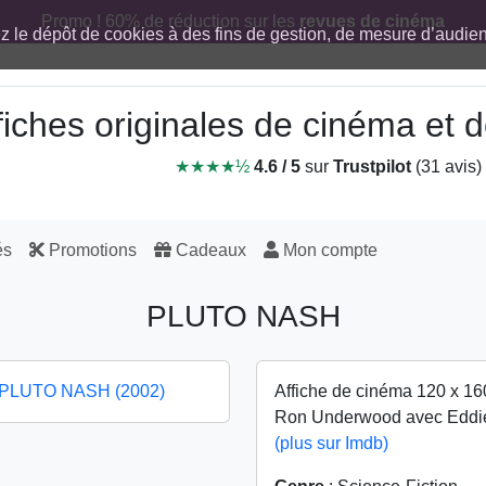
Promo ! 60% de réduction sur les
revues de cinéma
ez le dépôt de cookies à des fins de gestion, de mesure d’audi
fiches originales de cinéma et
★★★★½
4.6 / 5
sur
Trustpilot
(31 avis)
és
Promotions
Cadeaux
Mon compte
PLUTO NASH
Affiche de cinéma 120 x 16
Ron Underwood avec Eddie
(plus sur Imdb)