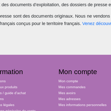
t des documents d’exploitation, des dossiers de presse et
 presse sont des documents originaux.
Nous ne vendons 
nçais conçus pour le territoire français.
Venez découvr
ormation
Mon compte
ions
Mon compte
x produits
Mes commandes
s / guide d'achat
Mes avoirs
ons
Mes adresses
s légales
Mes informations personnelles
ons générales de vente