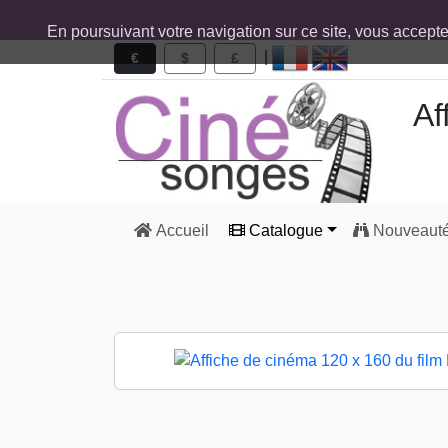
En poursuivant votre navigation sur ce site, vous accept
|
€
$
£
Af
Accueil
Catalogue
Nouveaut