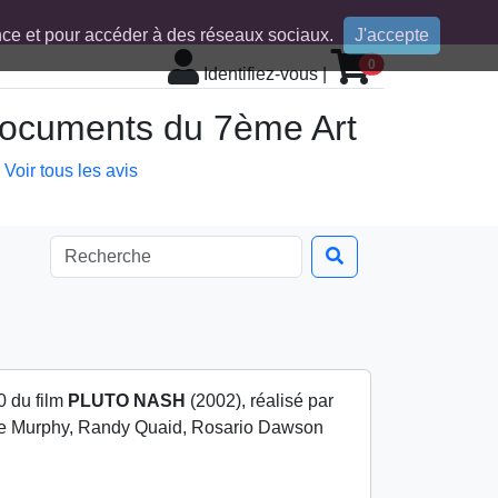
ence et pour accéder à des réseaux sociaux.
J'accepte
0
Identifiez-vous
|
 documents du 7ème Art
Voir tous les avis
0 du film
PLUTO NASH
(2002), réalisé par
 Murphy, Randy Quaid, Rosario Dawson