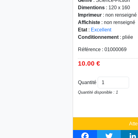
Genre
: Science-Fiction
Dimentions
: 120 x 160
Imprimeur
: non renseigné
Affichiste
: non renseigné
Etat
:
Excellent
Conditionnement
: pliée
Référence : 01000069
10.00 €
Quantité
Quantité disponible : 1
Atte
F
T
L