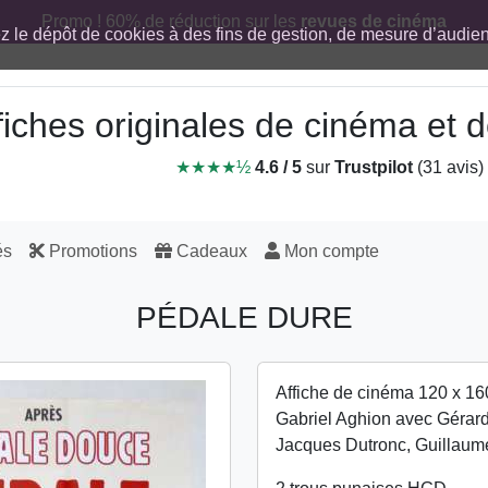
Promo ! 60% de réduction sur les
revues de cinéma
ez le dépôt de cookies à des fins de gestion, de mesure d’audi
fiches originales de cinéma et
★★★★½
4.6 / 5
sur
Trustpilot
(31 avis)
és
Promotions
Cadeaux
Mon compte
PÉDALE DURE
Affiche de cinéma 120 x 16
Gabriel Aghion avec Gérar
Jacques Dutronc, Guillau