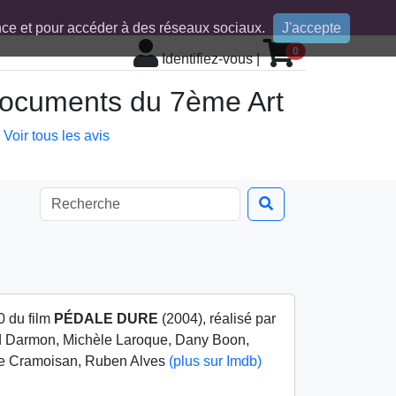
ence et pour accéder à des réseaux sociaux.
J'accepte
0
Identifiez-vous
|
 documents du 7ème Art
Voir tous les avis
0 du film
PÉDALE DURE
(2004), réalisé par
d Darmon, Michèle Laroque, Dany Boon,
me Cramoisan, Ruben Alves
(plus sur Imdb)