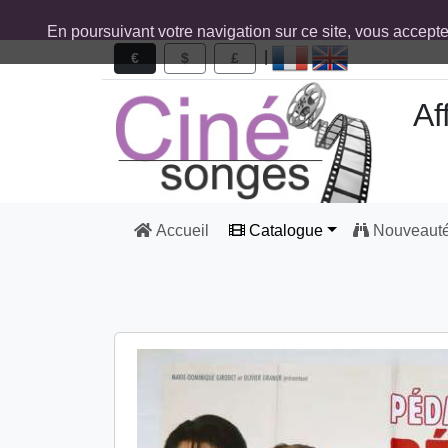
En poursuivant votre navigation sur ce site, vous accept
|
€
$
£
Af
Accueil
Catalogue
Nouveaut