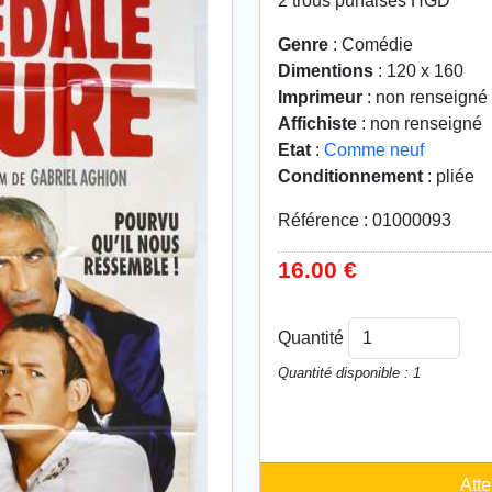
2 trous punaises HGD
Genre
: Comédie
Dimentions
: 120 x 160
Imprimeur
: non renseigné
Affichiste
: non renseigné
Etat
:
Comme neuf
Conditionnement
: pliée
Référence : 01000093
16.00 €
Quantité
Quantité disponible : 1
Atte