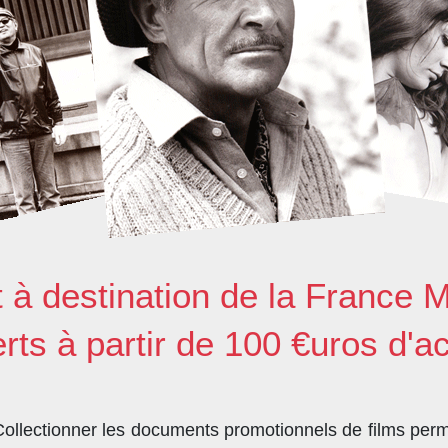
t à destination de la France M
erts à partir de 100 €uros d'a
llectionner les documents promotionnels de films perme