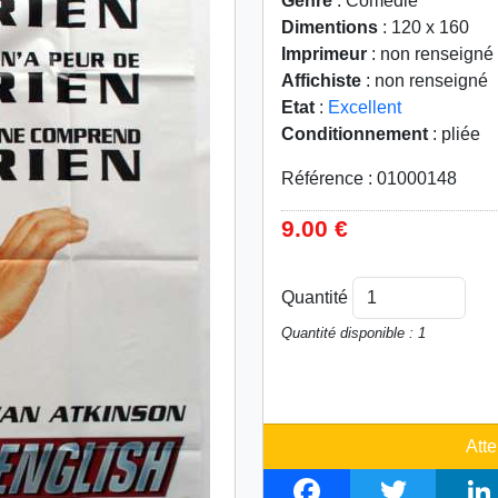
Genre
: Comédie
Dimentions
: 120 x 160
Imprimeur
: non renseigné
Affichiste
: non renseigné
Etat
:
Excellent
Conditionnement
: pliée
Référence : 01000148
9.00 €
Quantité
Quantité disponible : 1
Atte
F
T
L