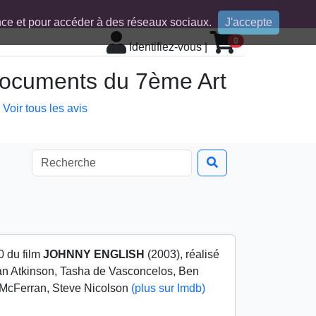
ence et pour accéder à des réseaux sociaux.
J'accepte
0
Identifiez-vous
|
 documents du 7ème Art
Voir tous les avis
0 du film
JOHNNY ENGLISH
(2003), réalisé
an Atkinson, Tasha de Vasconcelos, Ben
 McFerran, Steve Nicolson
(plus sur Imdb)