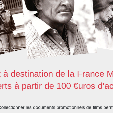
t à destination de la France M
erts à partir de 100 €uros d'a
llectionner les documents promotionnels de films perme