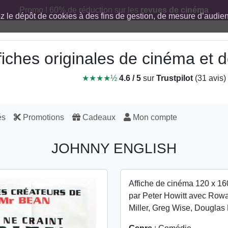
Promo ! 60% de réduction sur les
revues de cinéma
ez le dépôt de cookies à des fins de gestion, de mesure d’audi
fiches originales de cinéma et
★★★★½
4.6 / 5
sur
Trustpilot
(31 avis)
és
Promotions
Cadeaux
Mon compte
JOHNNY ENGLISH
Affiche de cinéma 120 x 16
par Peter Howitt avec Row
Miller, Greg Wise, Douglas