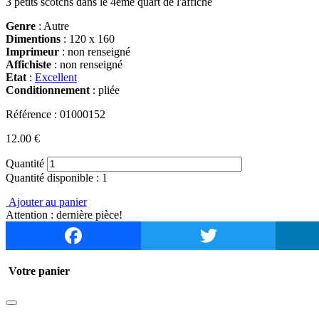
3 petits scotchs dans le 4ème quart de l'affiche
Genre
: Autre
Dimentions
: 120 x 160
Imprimeur
: non renseigné
Affichiste
: non renseigné
Etat
:
Excellent
Conditionnement
: pliée
Référence : 01000152
12.00 €
Quantité
Quantité disponible : 1
Ajouter au panier
Attention : dernière pièce!
Facebook
Twitter
Votre panier