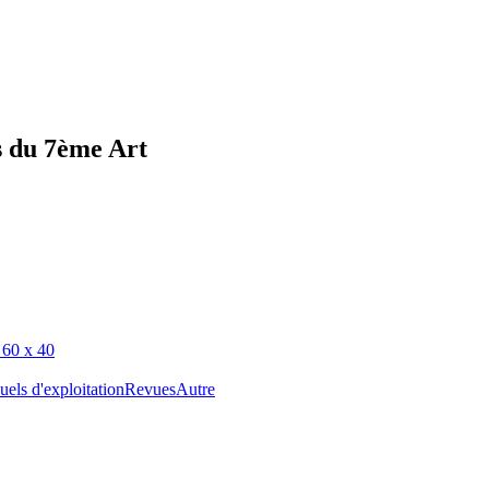
s du 7ème Art
 60 x 40
els d'exploitation
Revues
Autre