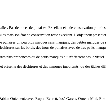
alles. Pas de traces de punaises. Excellent état de conservation pour les 
salles mais son état de conservation reste excellent. L'objet peut présent
de punaises un peu plus marqués sans manques, des petites marques de sco
déchirures sur les bords, des trous de punaises avec de très petits manque
ures plus prononcées ou de petits manques qui n'affectent pas le visuel.
jet présente des déchirures et des manques importants, ou des tâches dif
 Fabien Onteniente avec Rupert Everett, José Garcia, Ornella Muti, El