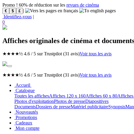
Promo ! 60% de réduction sur les
revues de cinéma
|
€
$
£
Identifiez-vous
|
0
Affiches originales de cinéma et document
★★★★½
4.6 / 5
sur
Trustpilot
(31 avis)
Voir tous les avis
★★★★½
4.6 / 5
sur
Trustpilot
(31 avis)
Voir tous les avis
Accueil
Catalogue
Toutes les affiches
Affiches 120 x 160
Affiches 60 x 80
Affiches
Photos d'exploitation
Photos de presse
Diapositives
Documents
Dossiers de presse
Matériel publicitaire
Synopsis
Manu
Nouveautés
Promotions
Cadeaux
Mon compte