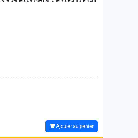
ns le 3ème quart de l'affiche + déchirure 4cm
Ajouter au panier