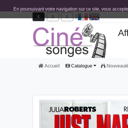
En poursuivant votre navigation sur ce site, vous accept
|
€
$
£
Af
Accueil
Catalogue
Nouveaut