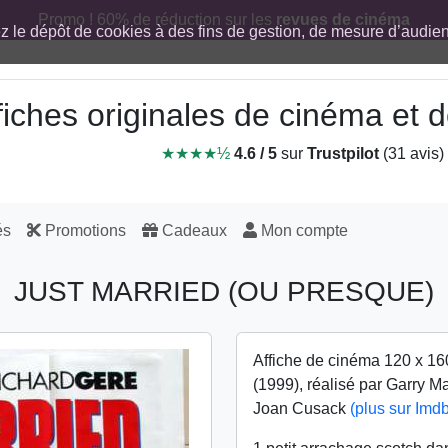
Promo ! 60% de réduction sur les
revues de cinéma
ez le dépôt de cookies à des fins de gestion, de mesure d’audi
fiches originales de cinéma et
★★★★½
4.6 / 5
sur
Trustpilot
(31 avis)
és
Promotions
Cadeaux
Mon compte
JUST MARRIED (OU PRESQUE)
Affiche de cinéma 120 x 16
(1999), réalisé par Garry M
Joan Cusack
(plus sur Imdb