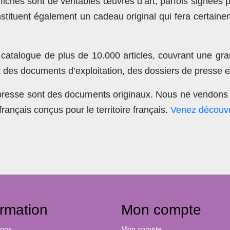
ches sont de véritables œuvres d’art, parfois signées 
stituent également un cadeau original qui fera certain
 catalogue de plus de
10.000 articles
, couvrant une gra
t des documents d’exploitation, des dossiers de presse et
 presse sont des documents originaux.
Nous ne vendons 
nçais conçus pour le territoire français.
Venez découvr
ormation
Mon compte
ions
Mon compte