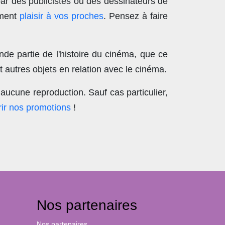
par des publicistes ou des dessinateurs de
ement
plaisir à vos proches
. Pensez à faire
nde partie de l'histoire du cinéma, que ce
 autres objets en relation avec le cinéma.
aucune reproduction
. Sauf cas particulier,
ir nos promotions
!
Nos partenaires
Nos partenaires