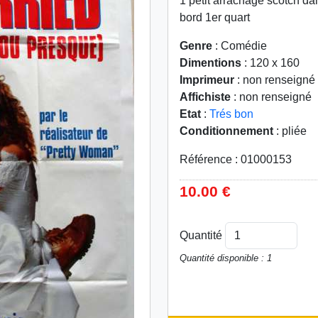
1 petit arrachage scotch da
bord 1er quart
Genre
: Comédie
Dimentions
: 120 x 160
Imprimeur
: non renseigné
Affichiste
: non renseigné
Etat
:
Trés bon
Conditionnement
: pliée
Référence : 01000153
10.00 €
Quantité
Quantité disponible : 1