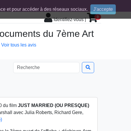
ence et pour accéder à des réseaux sociaux.
J'accepte
0
Identifiez-vous
|
 documents du 7ème Art
Voir tous les avis
0 du film
JUST MARRIED (OU PRESQUE)
arshall avec Julia Roberts, Richard Gere,
)