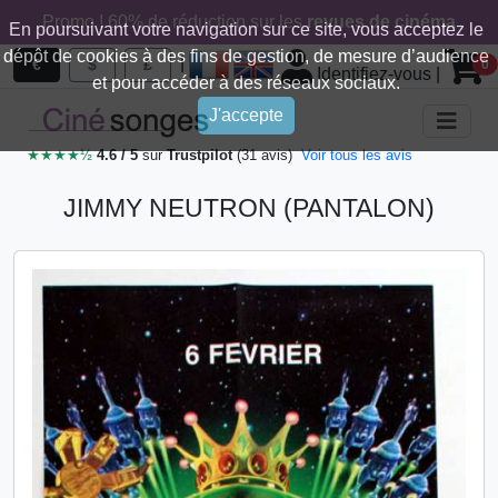
Promo ! 60% de réduction sur les
revues de cinéma
En poursuivant votre navigation sur ce site, vous acceptez le
dépôt de cookies à des fins de gestion, de mesure d’audience
|
€
$
£
0
Identifiez-vous
|
et pour accéder à des réseaux sociaux.
J'accepte
★★★★½
4.6 / 5
sur
Trustpilot
(31 avis)
Voir tous les avis
JIMMY NEUTRON (PANTALON)