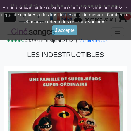
Promo ! 60% de réduction sur les
revues de cinéma
En poursuivant votre navigation sur ce site, vous acceptez le
dépôt de cookies à des fins de gestion, de mesure d’audience
|
€
$
£
0
Identifiez-vous
|
et pour accéder à des réseaux sociaux.
J'accepte
★★★★½
4.6 / 5
sur
Trustpilot
(31 avis)
Voir tous les avis
LES INDESTRUCTIBLES