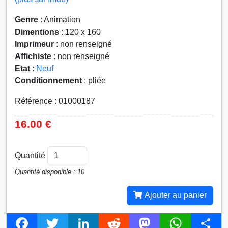
Genre
: Animation
Dimentions
: 120 x 160
Imprimeur
: non renseigné
Affichiste
: non renseigné
Etat
:
Neuf
Conditionnement
: pliée
Référence : 01000187
16.00 €
Quantité
Quantité disponible : 10
Ajouter au panier
F
T
L
R
M
W
S