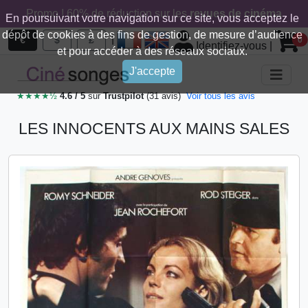
Promo ! 60% de réduction sur les
revues de cinéma
En poursuivant votre navigation sur ce site, vous acceptez le
dépôt de cookies à des fins de gestion, de mesure d’audience
|
€
$
£
0
Identifiez-vous
|
et pour accéder à des réseaux sociaux.
J'accepte
★★★★½
4.6 / 5
sur
Trustpilot
(31 avis)
Voir tous les avis
LES INNOCENTS AUX MAINS SALES