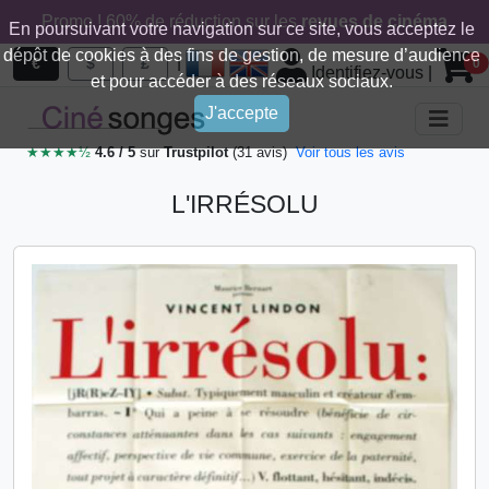
Promo ! 60% de réduction sur les
revues de cinéma
En poursuivant votre navigation sur ce site, vous acceptez le
dépôt de cookies à des fins de gestion, de mesure d’audience
|
€
$
£
0
Identifiez-vous
|
et pour accéder à des réseaux sociaux.
J'accepte
★★★★½
4.6 / 5
sur
Trustpilot
(31 avis)
Voir tous les avis
L'IRRÉSOLU