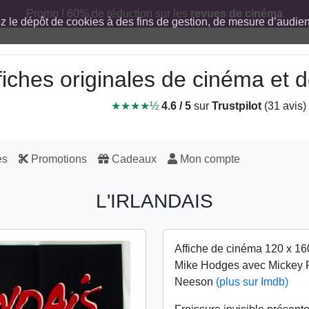
Promo ! 60% de réduction sur les
revues de cinéma
ez le dépôt de cookies à des fins de gestion, de mesure d’audi
fiches originales de cinéma et
★★★★½
4.6 / 5
sur
Trustpilot
(31 avis)
és
Promotions
Cadeaux
Mon compte
L'IRLANDAIS
Affiche de cinéma 120 x 16
Mike Hodges avec Mickey R
Neeson
(plus sur Imdb)