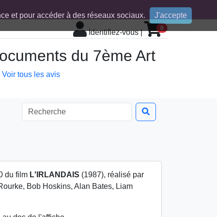
ence et pour accéder à des réseaux sociaux.
J'accepte
0
Identifiez-vous
|
 documents du 7ème Art
Voir tous les avis
0 du film
L'IRLANDAIS
(1987), réalisé par
ourke, Bob Hoskins, Alan Bates, Liam