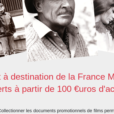
t à destination de la France M
erts à partir de 100 €uros d'a
llectionner les documents promotionnels de films perme