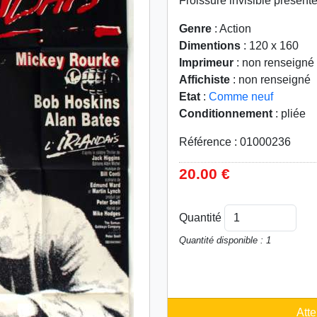
Froissure invisible présente
Genre
: Action
Dimentions
: 120 x 160
Imprimeur
: non renseigné
Affichiste
: non renseigné
Etat
:
Comme neuf
Conditionnement
: pliée
Référence : 01000236
20.00 €
Quantité
Quantité disponible : 1
Atte