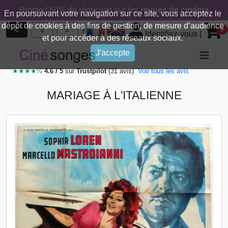
Promo ! 60% de réduction sur les
revues de cinéma
En poursuivant votre navigation sur ce site, vous acceptez le
dépôt de cookies à des fins de gestion, de mesure d’audience
|
€
$
£
0
Identifiez-vous
|
et pour accéder à des réseaux sociaux.
J'accepte
★★★★½
4.6 / 5
sur
Trustpilot
(31 avis)
Voir tous les avis
MARIAGE À L'ITALIENNE