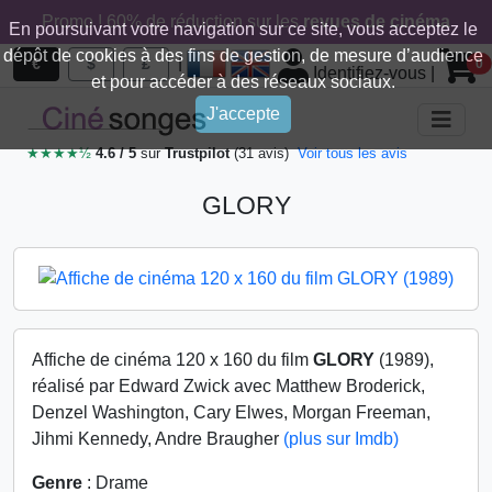
Promo ! 60% de réduction sur les
revues de cinéma
En poursuivant votre navigation sur ce site, vous acceptez le
dépôt de cookies à des fins de gestion, de mesure d’audience
|
€
$
£
0
Identifiez-vous
|
et pour accéder à des réseaux sociaux.
J'accepte
★★★★½
4.6 / 5
sur
Trustpilot
(31 avis)
Voir tous les avis
GLORY
Affiche de cinéma 120 x 160 du film
GLORY
(1989),
réalisé par Edward Zwick avec Matthew Broderick,
Denzel Washington, Cary Elwes, Morgan Freeman,
Jihmi Kennedy, Andre Braugher
(plus sur Imdb)
Genre
: Drame