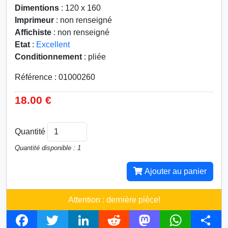
Dimentions
: 120 x 160
Imprimeur
: non renseigné
Affichiste
: non renseigné
Etat
:
Excellent
Conditionnement
: pliée
Référence : 01000260
18.00 €
Quantité
Quantité disponible : 1
Ajouter au panier
Attention : dernière pièce!
F
T
L
R
M
W
S