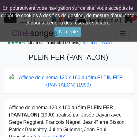
Promo ! 60% de réduction sur les
revues de cinéma
En poursuivant votre navigation sur ce site, vous acceptez le
dépôt de cookies à des fins de gestion, de mesure d’audience
|
€
$
£
0
Identifiez-vous
|
et pour accéder à des réseaux sociaux.
J'accepte
★★★★½
4.6 / 5
sur
Trustpilot
(31 avis)
Voir tous les avis
PLEIN FER (PANTALON)
Affiche de cinéma 120 x 160 du film
PLEIN FER
(PANTALON)
(1990), réalisé par Josée Dayan avec
Serge Reggiani, François Négret, Jean-Pierre Bisson,
Patrick Bouchitey, Julien Guiomar, Jean-Paul
Roussillon
(plus sur Imdb)