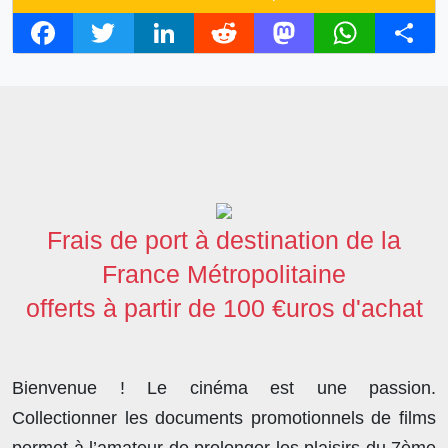
F
T
L
R
M
W
S
a
w
i
e
a
h
h
c
i
n
d
s
a
a
e
t
k
d
t
t
r
b
t
e
i
o
s
e
o
e
d
t
d
A
o
r
I
o
p
Frais de port à destination de la
k
n
n
p
France Métropolitaine
offerts à partir de 100 €uros d'achat
Bienvenue ! Le cinéma est une passion.
Collectionner les documents promotionnels de films
permet à l’amateur de prolonger les plaisirs du 7ème