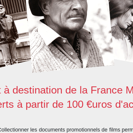
t à destination de la France M
erts à partir de 100 €uros d'a
llectionner les documents promotionnels de films perme