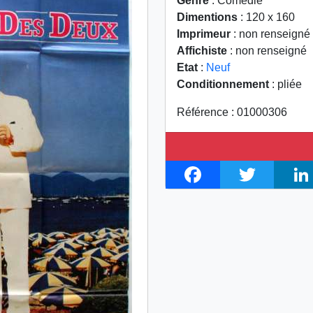
Genre
: Comédie
Dimentions
: 120 x 160
Imprimeur
: non renseigné
Affichiste
: non renseigné
Etat
:
Neuf
Conditionnement
: pliée
Référence : 01000306
F
T
L
a
w
i
c
i
n
e
t
k
b
t
e
o
e
d
o
r
I