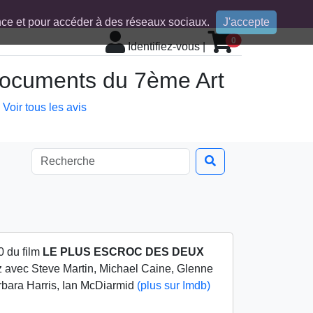
ence et pour accéder à des réseaux sociaux.
J'accepte
0
Identifiez-vous
|
 documents du 7ème Art
Voir tous les avis
0 du film
LE PLUS ESCROC DES DEUX
Oz avec Steve Martin, Michael Caine, Glenne
rbara Harris, Ian McDiarmid
(plus sur Imdb)