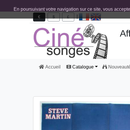
En poursuivant votre navigation sur ce site, vous accept
|
€
$
£
Af
Accueil
Catalogue
Nouveaut