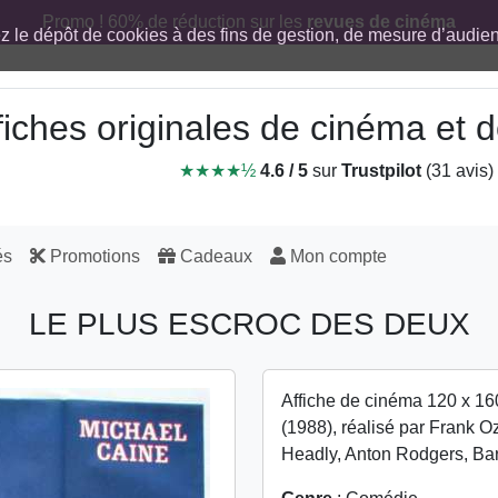
Promo ! 60% de réduction sur les
revues de cinéma
ez le dépôt de cookies à des fins de gestion, de mesure d’audi
fiches originales de cinéma et
★★★★½
4.6 / 5
sur
Trustpilot
(31 avis)
és
Promotions
Cadeaux
Mon compte
LE PLUS ESCROC DES DEUX
Affiche de cinéma 120 x 16
(1988), réalisé par Frank 
Headly, Anton Rodgers, Ba