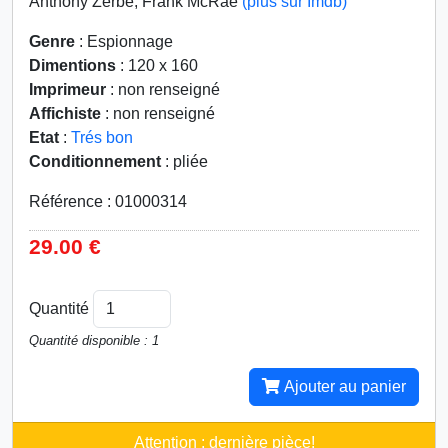
Anthony Zerbe, Frank McRae
(plus sur Imdb)
Genre
: Espionnage
Dimentions
: 120 x 160
Imprimeur
: non renseigné
Affichiste
: non renseigné
Etat
:
Trés bon
Conditionnement
: pliée
Référence : 01000314
29.00 €
Quantité
Quantité disponible : 1
Ajouter au panier
Attention : dernière pièce!