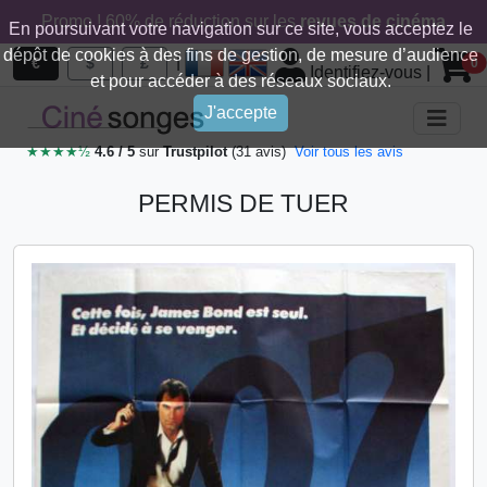
Promo ! 60% de réduction sur les
revues de cinéma
En poursuivant votre navigation sur ce site, vous acceptez le
dépôt de cookies à des fins de gestion, de mesure d’audience
|
€
$
£
0
Identifiez-vous
|
et pour accéder à des réseaux sociaux.
J'accepte
★★★★½
4.6 / 5
sur
Trustpilot
(31 avis)
Voir tous les avis
PERMIS DE TUER