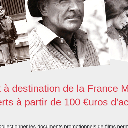
t à destination de la France M
erts à partir de 100 €uros d'a
llectionner les documents promotionnels de films perme