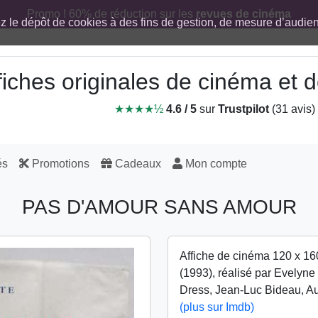
Promo ! 60% de réduction sur les
revues de cinéma
ez le dépôt de cookies à des fins de gestion, de mesure d’audi
fiches originales de cinéma et
★★★★½
4.6 / 5
sur
Trustpilot
(31 avis)
és
Promotions
Cadeaux
Mon compte
PAS D'AMOUR SANS AMOUR
Affiche de cinéma 120 x 16
(1993), réalisé par Evelyn
Dress, Jean-Luc Bideau, A
(plus sur Imdb)