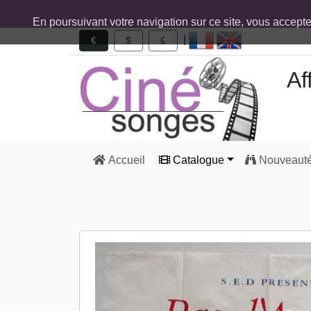
En poursuivant votre navigation sur ce site, vous accept
|
€
$
£
Af
Accueil
Catalogue
Nouveaut