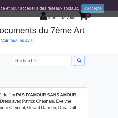
ence et pour accéder à des réseaux sociaux.
J'accepte
0
Identifiez-vous
|
 documents du 7ème Art
Voir tous les avis
0 du film
PAS D'AMOUR SANS AMOUR
e Dress avec Patrick Chesnais, Evelyne
urore Clément, Gérard Darmon, Dora Doll