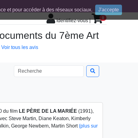
ence et pour accéder à des réseaux sociaux.
J'accepte
0
Identifiez-vous
|
 documents du 7ème Art
Voir tous les avis
0 du film
LE PÈRE DE LA MARIÉE
(1991),
avec Steve Martin, Diane Keaton, Kimberly
ulkin, George Newbern, Martin Short
(plus sur