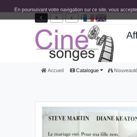
En poursuivant votre navigation sur ce site, vous accept
|
€
$
£
Af
Accueil
Catalogue
Nouveaut