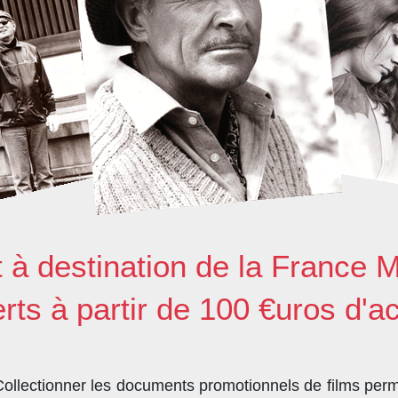
t à destination de la France M
erts à partir de 100 €uros d'a
llectionner les documents promotionnels de films perme