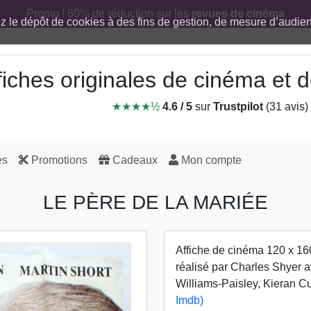
Promo ! 60% de réduction sur les
revues de cinéma
ez le dépôt de cookies à des fins de gestion, de mesure d’audi
fiches originales de cinéma et
★★★★½
4.6 / 5
sur
Trustpilot
(31 avis)
és
Promotions
Cadeaux
Mon compte
LE PÈRE DE LA MARIÉE
Affiche de cinéma 120 x 16
réalisé par Charles Shyer 
Williams-Paisley, Kieran C
Imdb)