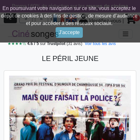
Promo ! 60% de réduction sur les
revues de cinéma
En poursuivant votre navigation sur ce site, vous acceptez le
dépôt de cookies à des fins de gestion, de mesure d’audience
|
€
$
£
0
Identifiez-vous
|
et pour accéder à des réseaux sociaux.
J'accepte
★★★★½
4.6 / 5
sur
Trustpilot
(31 avis)
Voir tous les avis
LE PÉRIL JEUNE