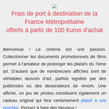
o
e
d
t
d
A
o
r
I
o
p
Frais de port à destination de la
k
n
n
p
France Métropolitaine
offerts à partir de 100 €uros d'achat
Bienvenue ! Le cinéma est une passion.
Collectionner les documents promotionnels de films
permet à l’amateur de prolonger les plaisirs du 7ème
art. D’autant que de nombreuses affiches sont de
véritables œuvres d’art, parfois signées par des
publicistes ou des dessinateurs de renom. Une
affiche, un jeu de photos constituent également un
cadeau original qui fera certainement
plaisir à vos
proches
. Pensez à faire des heureux !