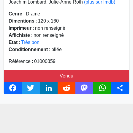
Joachim Lombard, Julie-Anne Roth
(plus sur Imdb)
Genre
: Drame
Dimentions
: 120 x 160
Imprimeur
: non renseigné
Affichiste
: non renseigné
Etat
:
Trés bon
Conditionnement
: pliée
Référence : 01000359
Vendu
F
T
L
R
M
W
S
a
w
i
e
a
h
h
c
i
n
d
s
a
a
e
t
k
d
t
t
r
b
t
e
i
o
s
e