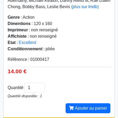
Abernathy, Michael Keaton, Danny Aiello III, Rae Dawn
Chong, Bobby Bass, Leslie Bevis
(plus sur Imdb)
Genre
: Action
Dimentions
: 120 x 160
Imprimeur
: non renseigné
Affichiste
: non renseigné
Etat
:
Excellent
Conditionnement
: pliée
Référence : 01000417
14.00 €
Quantité
Quantité disponible : 1
Ajouter au panier