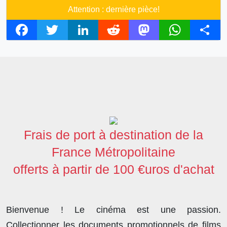
Attention : dernière pièce!
F
T
L
R
M
W
S
a
w
i
e
a
h
h
c
i
n
d
s
a
a
e
t
k
d
t
t
r
b
t
e
i
o
s
e
o
e
d
t
d
A
o
r
I
o
p
Frais de port à destination de la
k
n
n
p
France Métropolitaine
offerts à partir de 100 €uros d'achat
Bienvenue ! Le cinéma est une passion.
Collectionner les documents promotionnels de films