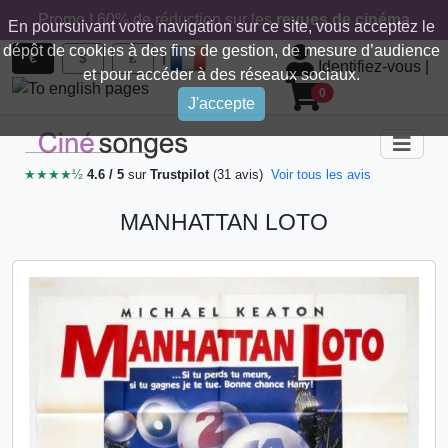
Promo ! 60% de réduction sur les
revues de cinéma
En poursuivant votre navigation sur ce site, vous acceptez le
dépôt de cookies à des fins de gestion, de mesure d’audience
|
€
$
£
Identifiez-vous
|
et pour accéder à des réseaux sociaux.
0
J'accepte
★★★★½
4.6 / 5
sur
Trustpilot
(31 avis)
Voir tous les avis
MANHATTAN LOTO