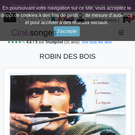
Promo ! 60% de réduction sur les
revues de cinéma
En poursuivant votre navigation sur ce site, vous acceptez le
dépôt de cookies à des fins de gestion, de mesure d’audience
|
€
$
£
0
Identifiez-vous
|
et pour accéder à des réseaux sociaux.
J'accepte
★★★★½
4.6 / 5
sur
Trustpilot
(31 avis)
Voir tous les avis
ROBIN DES BOIS