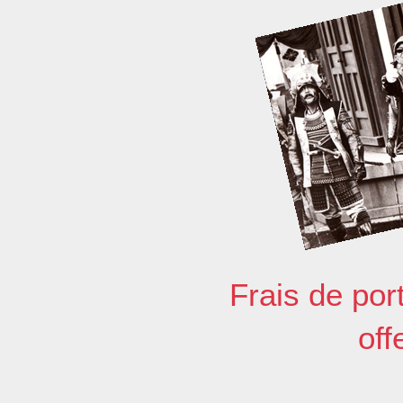
Frais de por
off