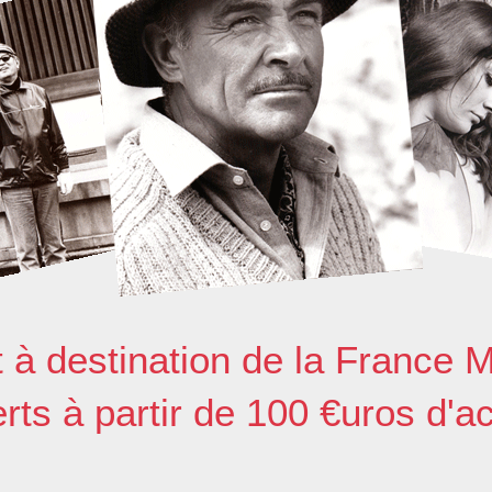
t à destination de la France M
erts à partir de 100 €uros d'a