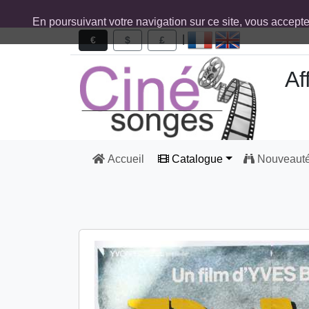
En poursuivant votre navigation sur ce site, vous accept
|
€
$
£
Af
Accueil
Catalogue
Nouveaut