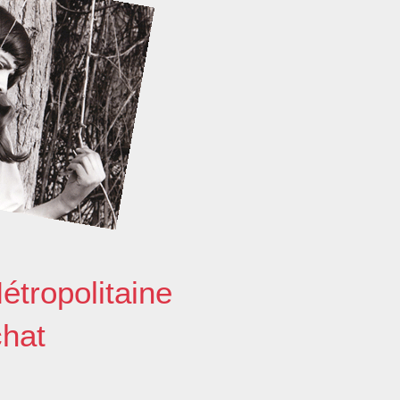
étropolitaine
chat