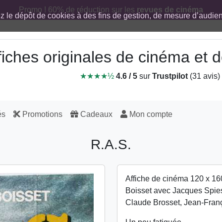
Promo ! 60% de réduction sur les
revues de cinéma
ez le dépôt de cookies à des fins de gestion, de mesure d’audi
fiches originales de cinéma et
★★★★½
4.6 / 5
sur
Trustpilot
(31 avis)
és
Promotions
Cadeaux
Mon compte
R.A.S.
Affiche de cinéma 120 x 16
Boisset avec Jacques Spies
Claude Brosset, Jean-Fran