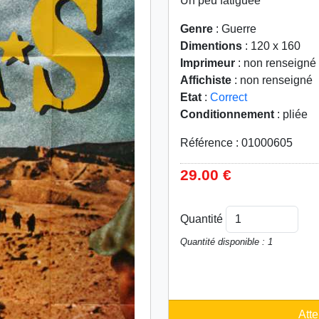
Un peu fatiguée
Genre
: Guerre
Dimentions
: 120 x 160
Imprimeur
: non renseigné
Affichiste
: non renseigné
Etat
:
Correct
Conditionnement
: pliée
Référence : 01000605
29.00 €
Quantité
Quantité disponible : 1
Atte