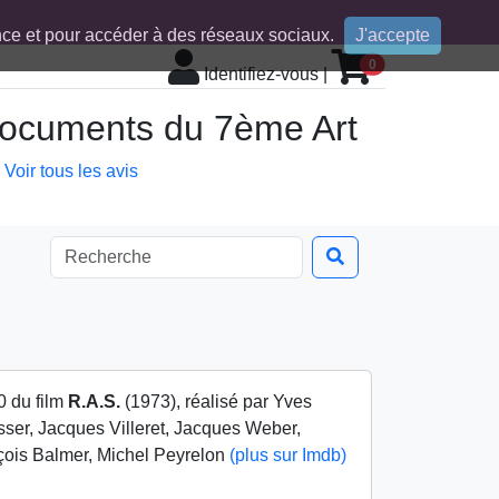
ence et pour accéder à des réseaux sociaux.
J'accepte
0
Identifiez-vous
|
 documents du 7ème Art
Voir tous les avis
0 du film
R.A.S.
(1973), réalisé par Yves
ser, Jacques Villeret, Jacques Weber,
çois Balmer, Michel Peyrelon
(plus sur Imdb)