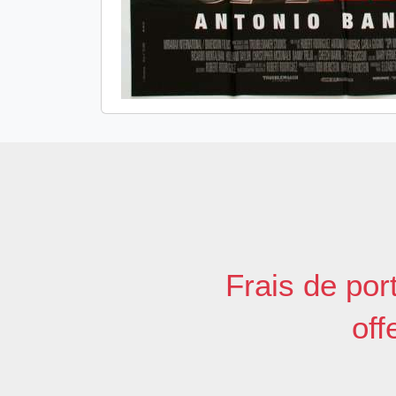
Frais de por
off