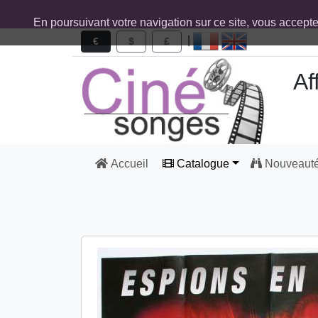
En poursuivant votre navigation sur ce site, vous accept
|
€
$
£
Af
Accueil
Catalogue
Nouveaut