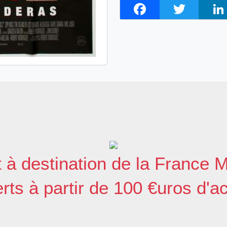
F
T
L
a
w
i
c
i
n
e
t
k
b
t
e
o
e
d
o
r
I
k
n
t à destination de la France M
erts à partir de 100 €uros d'a