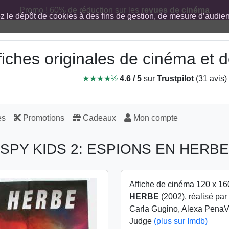
Promo ! 60% de réduction sur les
revues de cinéma
ez le dépôt de cookies à des fins de gestion, de mesure d’audi
fiches originales de cinéma et
★★★★½
4.6 / 5
sur
Trustpilot
(31 avis)
és
Promotions
Cadeaux
Mon compte
SPY KIDS 2: ESPIONS EN HERBE
Affiche de cinéma 120 x 16
HERBE
(2002), réalisé pa
Carla Gugino, Alexa PenaV
Judge
(plus sur Imdb)