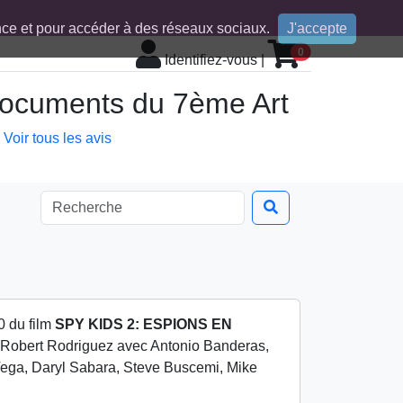
ence et pour accéder à des réseaux sociaux.
J'accepte
0
Identifiez-vous
|
 documents du 7ème Art
Voir tous les avis
0 du film
SPY KIDS 2: ESPIONS EN
r Robert Rodriguez avec Antonio Banderas,
ega, Daryl Sabara, Steve Buscemi, Mike