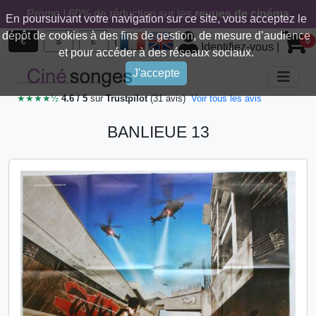
Promo ! 60% de réduction sur les
revues de cinéma
En poursuivant votre navigation sur ce site, vous acceptez le
dépôt de cookies à des fins de gestion, de mesure d’audience
|
€
$
£
0
Identifiez-vous
|
et pour accéder à des réseaux sociaux.
J'accepte
★★★★½
4.6 / 5
sur
Trustpilot
(31 avis)
Voir tous les avis
BANLIEUE 13