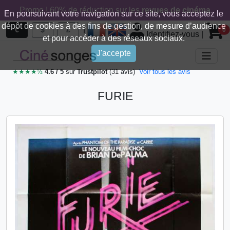
Promo ! 60% de réduction sur les
revues de cinéma
En poursuivant votre navigation sur ce site, vous acceptez le
dépôt de cookies à des fins de gestion, de mesure d’audience
|
€
$
£
0
Identifiez-vous
|
et pour accéder à des réseaux sociaux.
J'accepte
★★★★½
4.6 / 5
sur
Trustpilot
(31 avis)
Voir tous les avis
FURIE