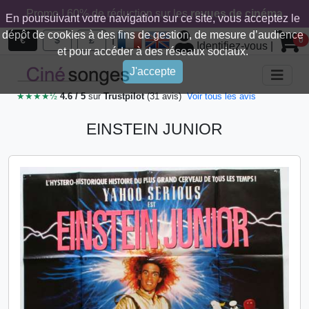
Promo ! 60% de réduction sur les
revues de cinéma
En poursuivant votre navigation sur ce site, vous acceptez le
dépôt de cookies à des fins de gestion, de mesure d’audience
|
€
$
£
0
Identifiez-vous
|
et pour accéder à des réseaux sociaux.
J'accepte
★★★★½
4.6 / 5
sur
Trustpilot
(31 avis)
Voir tous les avis
EINSTEIN JUNIOR