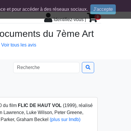
ence et pour accéder à des réseaux sociaux.
J'accepte
0
Identifiez-vous
|
 documents du 7ème Art
Voir tous les avis
0 du film
FLIC DE HAUT VOL
(1999), réalisé
in Lawrence, Luke Wilson, Peter Greene,
i Parker, Graham Beckel
(plus sur Imdb)