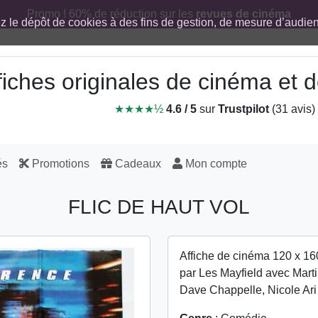
Promo ! 60% de réduction sur les
revues de cinéma
ez le dépôt de cookies à des fins de gestion, de mesure d’audi
fiches originales de cinéma et
★★★★½
4.6 / 5
sur
Trustpilot
(31 avis)
és
Promotions
Cadeaux
Mon compte
FLIC DE HAUT VOL
Affiche de cinéma 120 x 16
par Les Mayfield avec Mart
Dave Chappelle, Nicole Ar