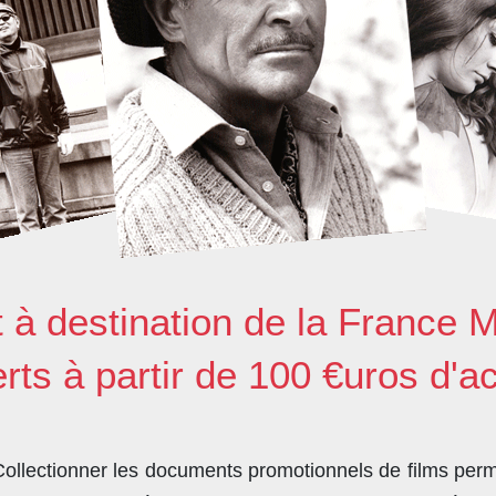
t à destination de la France M
erts à partir de 100 €uros d'a
llectionner les documents promotionnels de films perme