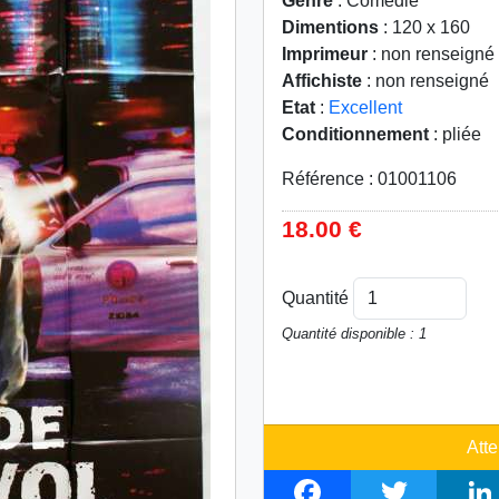
Genre
: Comédie
Dimentions
: 120 x 160
Imprimeur
: non renseigné
Affichiste
: non renseigné
Etat
:
Excellent
Conditionnement
: pliée
Référence : 01001106
18.00 €
Quantité
Quantité disponible : 1
Atte
F
T
L