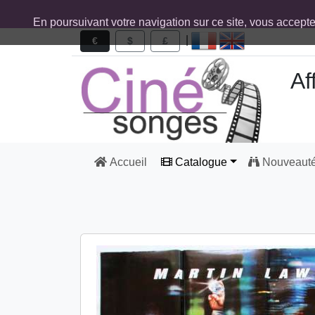
En poursuivant votre navigation sur ce site, vous accept
|
€
$
£
Af
Accueil
Catalogue
Nouveaut