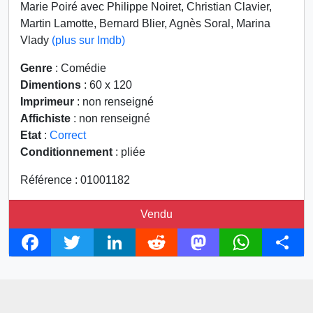
Marie Poiré avec Philippe Noiret, Christian Clavier,
Martin Lamotte, Bernard Blier, Agnès Soral, Marina
Vlady
(plus sur Imdb)
Genre
: Comédie
Dimentions
: 60 x 120
Imprimeur
: non renseigné
Affichiste
: non renseigné
Etat
:
Correct
Conditionnement
: pliée
Référence : 01001182
Vendu
F
T
L
R
M
W
S
a
w
i
e
a
h
h
c
i
n
d
s
a
a
e
t
k
d
t
t
r