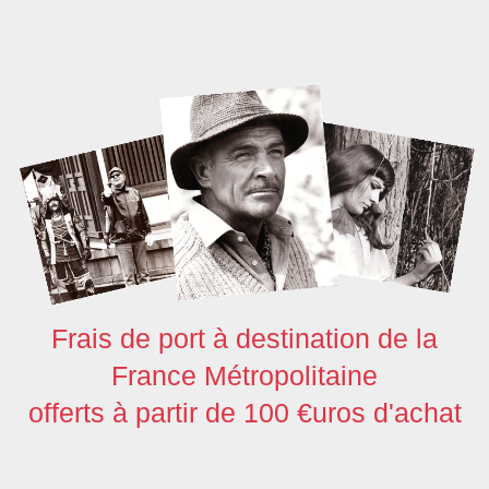
b
t
e
i
o
s
e
o
e
d
t
d
A
o
r
I
o
p
k
n
n
p
Frais de port à destination de la
France Métropolitaine
offerts à partir de 100 €uros d'achat