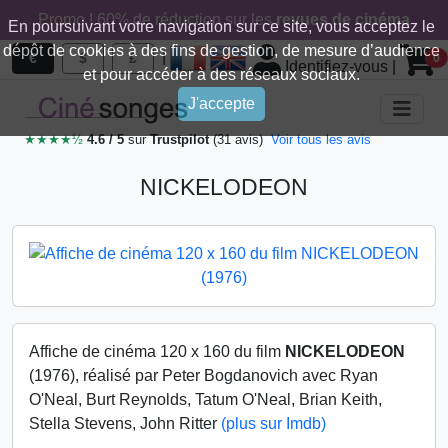
Promo ! 60% de réduction sur les
revues de cinéma
En poursuivant votre navigation sur ce site, vous acceptez le
dépôt de cookies à des fins de gestion, de mesure d’audience
|
€
$
£
0
Identifiez-vous
|
et pour accéder à des réseaux sociaux.
J'accepte
★★★★½
4.6 / 5
sur
Trustpilot
(31 avis)
Voir tous les avis
NICKELODEON
Affiche de cinéma 120 x 160 du film
NICKELODEON
(1976), réalisé par Peter Bogdanovich avec Ryan
O'Neal, Burt Reynolds, Tatum O'Neal, Brian Keith,
Stella Stevens, John Ritter
(plus sur Imdb)