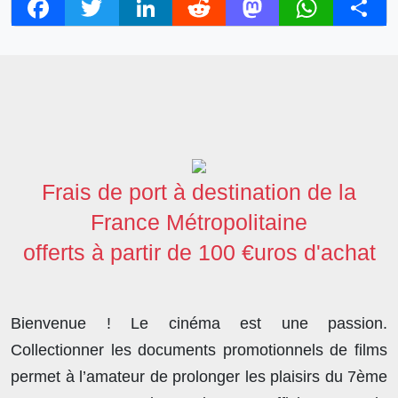
F
T
L
R
M
W
S
a
w
i
e
a
h
h
c
i
n
d
s
a
a
e
t
k
d
t
t
r
b
t
e
i
o
s
e
o
e
d
t
d
A
o
r
I
o
p
Frais de port à destination de la
k
n
n
p
France Métropolitaine
offerts à partir de 100 €uros d'achat
Bienvenue ! Le cinéma est une passion.
Collectionner les documents promotionnels de films
permet à l’amateur de prolonger les plaisirs du 7ème