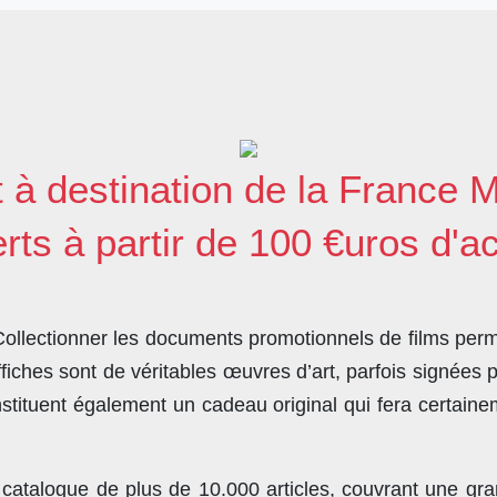
c
i
n
e
t
k
b
t
e
o
e
d
o
r
I
t à destination de la France M
k
n
erts à partir de 100 €uros d'a
llectionner les documents promotionnels de films perme
ches sont de véritables œuvres d’art, parfois signées 
stituent également un cadeau original qui fera certain
 catalogue de plus de
10.000 articles
, couvrant une gra