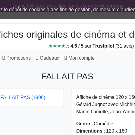
Promo ! 60% de réduction sur les
revues de cinéma
ez le dépôt de cookies à des fins de gestion, de mesure d’audi
fiches originales de cinéma et
★★★★½
4.6 / 5
sur
Trustpilot
(31 avis)
Promotions
Cadeaux
Mon compte
FALLAIT PAS
Affiche de cinéma 120 x 16
Gérard Jugnot avec Michèle
Martin Lamotte, Jean Yanne
Genre
: Comédie
Dimentions
: 120 x 160