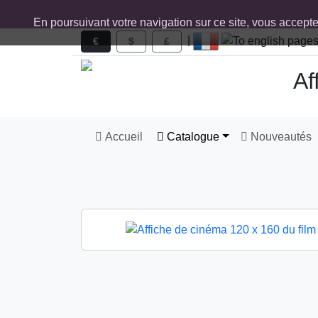
En poursuivant votre navigation sur ce site, vous accept
|
€
$
£
Af
Accueil
Catalogue
Nouveautés