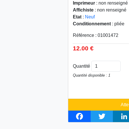
Imprimeur
: non renseigné
Affichiste
: non renseigné
Etat
:
Neuf
Conditionnement
: pliée
Référence : 01001472
12.00 €
Quantité
Quantité disponible : 1
Atte
F
T
L
a
w
i