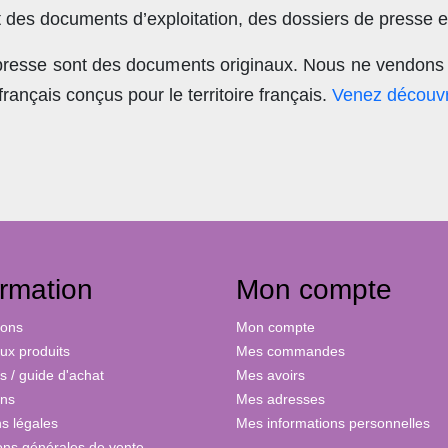
t des documents d’exploitation, des dossiers de presse et
 presse sont des documents originaux.
Nous ne vendons 
nçais conçus pour le territoire français.
Venez découvr
ormation
Mon compte
ions
Mon compte
x produits
Mes commandes
s / guide d'achat
Mes avoirs
ons
Mes adresses
s légales
Mes informations personnelles
ons générales de vente