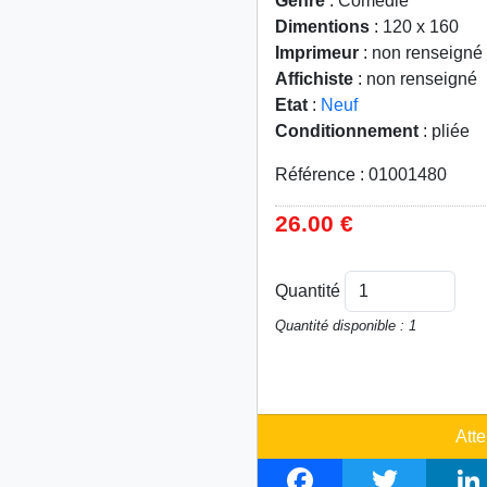
Genre
: Comédie
Dimentions
: 120 x 160
Imprimeur
: non renseigné
Affichiste
: non renseigné
Etat
:
Neuf
Conditionnement
: pliée
Référence : 01001480
26.00 €
Quantité
Quantité disponible : 1
Atte
F
T
L