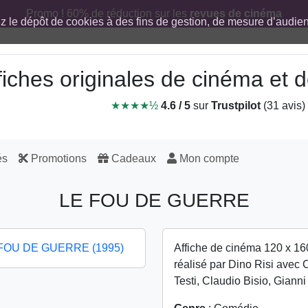
Promo ! 60% de réduction sur les
revues de cinéma
ez le dépôt de cookies à des fins de gestion, de mesure d’audi
fiches originales de cinéma et
★★★★½
4.6 / 5
sur
Trustpilot
(31 avis)
és
Promotions
Cadeaux
Mon compte
LE FOU DE GUERRE
Affiche de cinéma 120 x 16
réalisé par Dino Risi avec 
Testi, Claudio Bisio, Giann