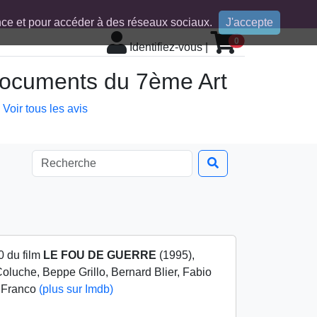
ence et pour accéder à des réseaux sociaux.
J'accepte
0
Identifiez-vous
|
 documents du 7ème Art
Voir tous les avis
0 du film
LE FOU DE GUERRE
(1995),
Coluche, Beppe Grillo, Bernard Blier, Fabio
i Franco
(plus sur Imdb)