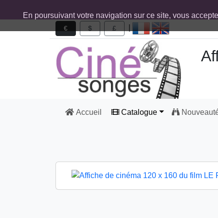
En poursuivant votre navigation sur ce site, vous accept
|
€
$
£
Af
Accueil
Catalogue
Nouveaut