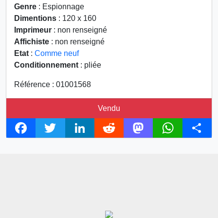
Genre
: Espionnage
Dimentions
: 120 x 160
Imprimeur
: non renseigné
Affichiste
: non renseigné
Etat
:
Comme neuf
Conditionnement
: pliée
Référence : 01001568
Vendu
F
T
L
R
M
W
S
a
w
i
e
a
h
h
c
i
n
d
s
a
a
e
t
k
d
t
t
r
b
t
e
i
o
s
e
o
e
d
t
d
A