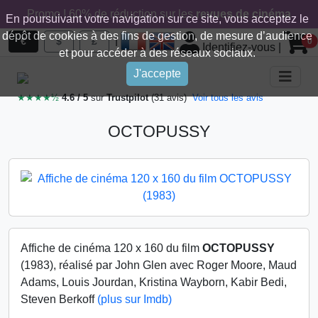
Promo ! 60% de réduction sur les
revues de cinéma
En poursuivant votre navigation sur ce site, vous acceptez le
dépôt de cookies à des fins de gestion, de mesure d’audience
|
€
$
£
0
Identifiez-vous
|
et pour accéder à des réseaux sociaux.
J'accepte
★★★★½
4.6 / 5
sur
Trustpilot
(31 avis)
Voir tous les avis
OCTOPUSSY
Affiche de cinéma 120 x 160 du film
OCTOPUSSY
(1983), réalisé par John Glen avec Roger Moore, Maud
Adams, Louis Jourdan, Kristina Wayborn, Kabir Bedi,
Steven Berkoff
(plus sur Imdb)