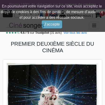
Promo ! 60% de réduction sur les
revues de cinéma
En poursuivant votre navigation sur ce site, vous acceptez le
dépôt de cookies à des fins de gestion, de mesure d’audience
|
€
$
£
0
Identifiez-vous
|
et pour accéder à des réseaux sociaux.
J'accepte
★★★★½
4.6 / 5
sur
Trustpilot
(31 avis)
Voir tous les avis
PREMIER DEUXIÈME SIÈCLE DU
CINÉMA