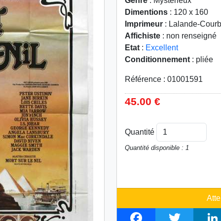
Genre
: Mystèrieux
Dimentions
: 120 x 160
Imprimeur
: Lalande-Courb
Affichiste
: non renseigné
Etat
:
Excellent
Conditionnement
: pliée
Référence : 01001591
45.00 €
Quantité
Quantité disponible : 1
Atte
F
T
L