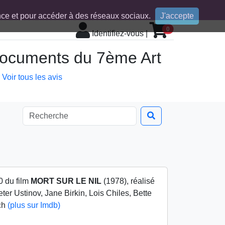
ence et pour accéder à des réseaux sociaux.
J'accepte
0
Identifiez-vous
|
 documents du 7ème Art
Voir tous les avis
0 du film
MORT SUR LE NIL
(1978), réalisé
ter Ustinov, Jane Birkin, Lois Chiles, Bette
ch
(plus sur Imdb)