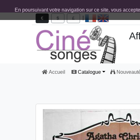
En poursuivant votre navigation sur ce site, vous accept
|
€
$
£
Af
Accueil
Catalogue
Nouveaut