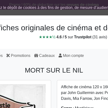
Promo ! 60% de réduction sur les
revues de cinéma
ez le dépôt de cookies à des fins de gestion, de mesure d’audi
fiches originales de cinéma et
★★★★½
4.6 / 5
sur
Trustpilot
(31 avis)
és
Promotions
Cadeaux
Mon compte
MORT SUR LE NIL
Affiche de cinéma 120 x 16
par John Guillermin avec Pe
Davis, Mia Farrow, Jon Fin