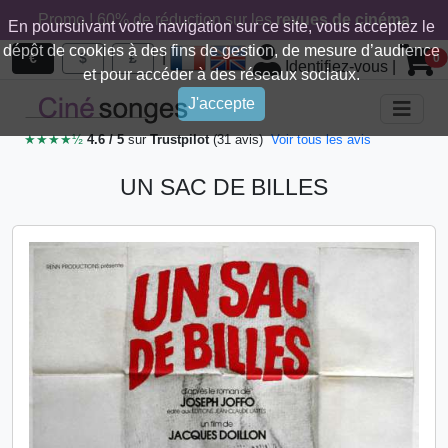
Promo ! 60% de réduction sur les
revues de cinéma
En poursuivant votre navigation sur ce site, vous acceptez le
dépôt de cookies à des fins de gestion, de mesure d’audience
|
€
$
£
0
Identifiez-vous
|
et pour accéder à des réseaux sociaux.
J'accepte
★★★★½
4.6 / 5
sur
Trustpilot
(31 avis)
Voir tous les avis
UN SAC DE BILLES