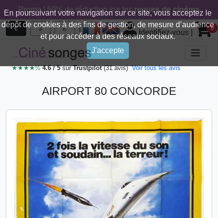
Promo ! 60% de réduction sur les
revues de cinéma
En poursuivant votre navigation sur ce site, vous acceptez le
dépôt de cookies à des fins de gestion, de mesure d’audience
|
€
$
£
0
Identifiez-vous
|
et pour accéder à des réseaux sociaux.
J'accepte
★★★★½
4.6 / 5
sur
Trustpilot
(31 avis)
Voir tous les avis
AIRPORT 80 CONCORDE