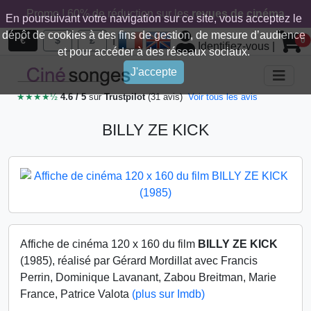
Promo ! 60% de réduction sur les
revues de cinéma
En poursuivant votre navigation sur ce site, vous acceptez le
dépôt de cookies à des fins de gestion, de mesure d’audience
|
€
$
£
0
Identifiez-vous
|
et pour accéder à des réseaux sociaux.
J'accepte
★★★★½
4.6 / 5
sur
Trustpilot
(31 avis)
Voir tous les avis
BILLY ZE KICK
Affiche de cinéma 120 x 160 du film
BILLY ZE KICK
(1985), réalisé par Gérard Mordillat avec Francis
Perrin, Dominique Lavanant, Zabou Breitman, Marie
France, Patrice Valota
(plus sur Imdb)