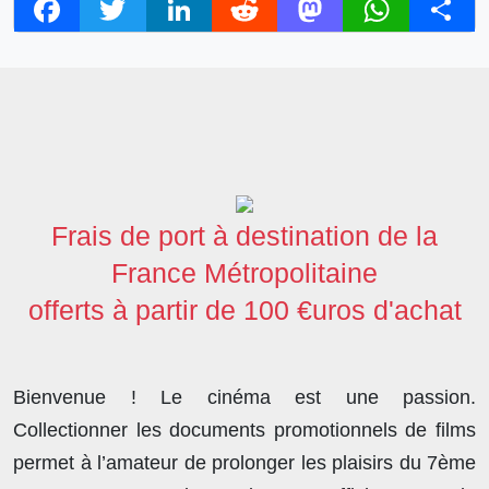
F
T
L
R
M
W
S
a
w
i
e
a
h
h
c
i
n
d
s
a
a
e
t
k
d
t
t
r
b
t
e
i
o
s
e
o
e
d
t
d
A
o
r
I
o
p
Frais de port à destination de la
k
n
n
p
France Métropolitaine
offerts à partir de 100 €uros d'achat
Bienvenue ! Le cinéma est une passion.
Collectionner les documents promotionnels de films
permet à l’amateur de prolonger les plaisirs du 7ème