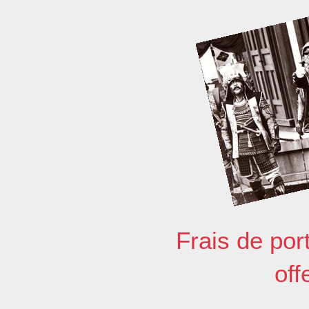
Frais de por
off