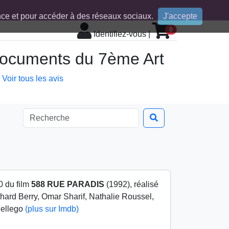
ence et pour accéder à des réseaux sociaux.
J'accepte
0
Identifiez-vous
|
 documents du 7ème Art
Voir tous les avis
0 du film
588 RUE PARADIS
(1992), réalisé
hard Berry, Omar Sharif, Nathalie Roussel,
Bellego
(plus sur Imdb)