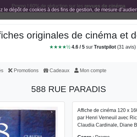
Promo ! 60% de réduction sur les
revues de cinéma
ez le dépôt de cookies à des fins de gestion, de mesure d’audi
fiches originales de cinéma et
★★★★½
4.6 / 5
sur
Trustpilot
(31 avis)
és
Promotions
Cadeaux
Mon compte
588 RUE PARADIS
Affiche de cinéma 120 x 16
par Henri Verneuil avec Ric
Claudia Cardinale, Diane 