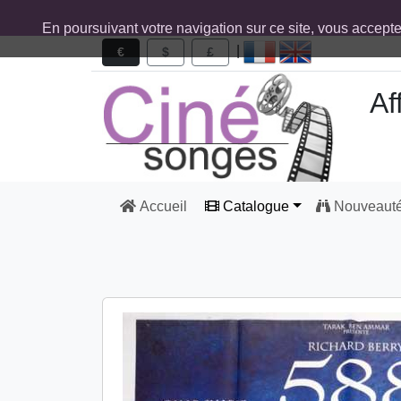
En poursuivant votre navigation sur ce site, vous accept
|
€
$
£
Af
Accueil
Catalogue
Nouveaut