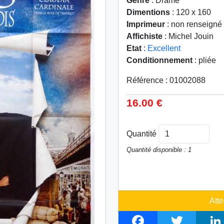
Genre
: Drame
Dimentions
: 120 x 160
Imprimeur
: non renseigné
Affichiste
: Michel Jouin
Etat
:
Excellent
Conditionnement
: pliée
Référence : 01002088
16.00 €
Quantité
Quantité disponible : 1
Atte
F
T
L