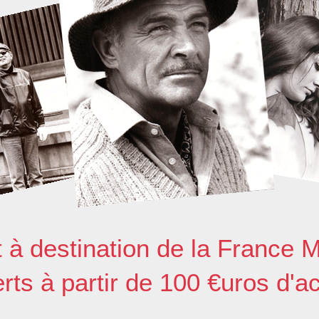
t à destination de la France M
erts à partir de 100 €uros d'a