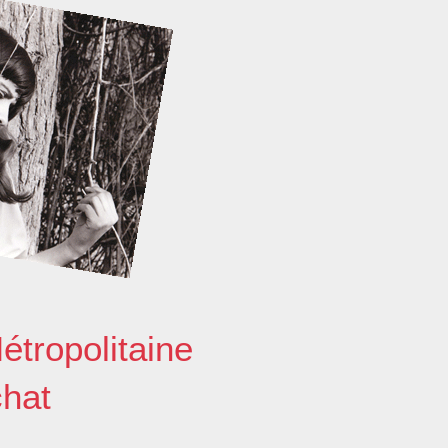
étropolitaine
chat