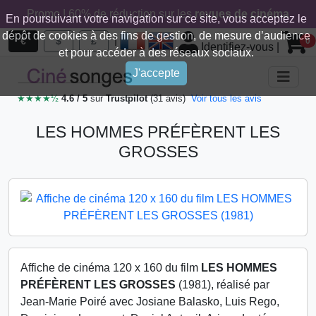
Promo ! 60% de réduction sur les
revues de cinéma
En poursuivant votre navigation sur ce site, vous acceptez le
dépôt de cookies à des fins de gestion, de mesure d’audience
|
€
$
£
0
Identifiez-vous
|
et pour accéder à des réseaux sociaux.
J'accepte
★★★★½
4.6 / 5
sur
Trustpilot
(31 avis)
Voir tous les avis
LES HOMMES PRÉFÈRENT LES
GROSSES
Affiche de cinéma 120 x 160 du film
LES HOMMES
PRÉFÈRENT LES GROSSES
(1981), réalisé par
Jean-Marie Poiré avec Josiane Balasko, Luis Rego,