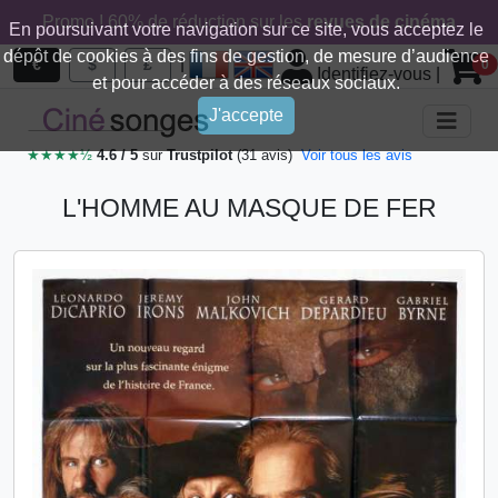
Promo ! 60% de réduction sur les
revues de cinéma
En poursuivant votre navigation sur ce site, vous acceptez le
dépôt de cookies à des fins de gestion, de mesure d’audience
|
€
$
£
0
Identifiez-vous
|
et pour accéder à des réseaux sociaux.
J'accepte
★★★★½
4.6 / 5
sur
Trustpilot
(31 avis)
Voir tous les avis
L'HOMME AU MASQUE DE FER