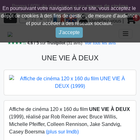
Promo ! 60% de réduction sur les
revues de cinéma
En poursuivant votre navigation sur ce site, vous acceptez le
dépôt de cookies à des fins de gestion, de mesure d’audience
|
€
$
£
0
Identifiez-vous
|
et pour accéder à des réseaux sociaux.
J'accepte
★★★★½
4.6 / 5
sur
Trustpilot
(31 avis)
Voir tous les avis
UNE VIE À DEUX
Affiche de cinéma 120 x 160 du film
UNE VIE À DEUX
(1999), réalisé par Rob Reiner avec Bruce Willis,
Michelle Pfeiffer, Colleen Rennison, Jake Sandvig,
Casey Boersma
(plus sur Imdb)