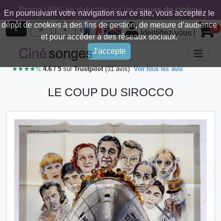
Promo ! 60% de réduction sur les
revues de cinéma
En poursuivant votre navigation sur ce site, vous acceptez le
dépôt de cookies à des fins de gestion, de mesure d’audience
|
€
$
£
0
Identifiez-vous
|
et pour accéder à des réseaux sociaux.
J'accepte
★★★★½
4.6 / 5
sur
Trustpilot
(31 avis)
Voir tous les avis
LE COUP DU SIROCCO