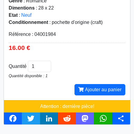
Genre
: Romance
Dimentions
: 28 x 22
Etat
:
Neuf
Conditionnement
: pochette d'origine (craft)
Référence : 04001984
16.00 €
Quantité
Quantité disponible : 1
Ajouter au panier
Attention : dernière pièce!
F
T
L
R
M
W
S
a
w
i
e
a
h
h