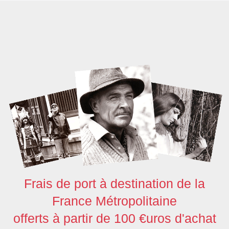
c
i
n
d
s
a
a
e
t
k
d
t
t
r
b
t
e
i
o
s
e
o
e
d
t
d
A
o
r
I
o
p
k
n
n
p
Frais de port à destination de la
France Métropolitaine
offerts à partir de 100 €uros d'achat