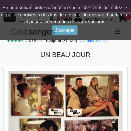
Promo ! 60% de réduction sur les
revues de cinéma
En poursuivant votre navigation sur ce site, vous acceptez le
dépôt de cookies à des fins de gestion, de mesure d’audience
|
€
$
£
0
Identifiez-vous
|
et pour accéder à des réseaux sociaux.
J'accepte
★★★★½
4.6 / 5
sur
Trustpilot
(31 avis)
Voir tous les avis
UN BEAU JOUR