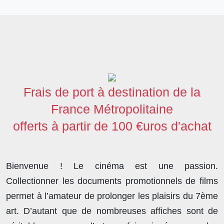
a
w
i
e
a
h
h
c
i
n
d
s
a
a
e
t
k
d
t
t
r
b
t
e
i
o
s
e
o
e
d
t
d
A
o
r
I
o
p
Frais de port à destination de la
k
n
n
p
France Métropolitaine
offerts à partir de 100 €uros d'achat
Bienvenue ! Le cinéma est une passion.
Collectionner les documents promotionnels de films
permet à l’amateur de prolonger les plaisirs du 7ème
art. D’autant que de nombreuses affiches sont de