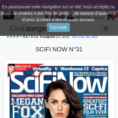
Promo ! 60% de réduction sur les
revues de cinéma
En poursuivant votre navigation sur ce site, vous acceptez le
dépôt de cookies à des fins de gestion, de mesure d’audience
|
€
$
£
0
Identifiez-vous
|
et pour accéder à des réseaux sociaux.
J'accepte
★★★★½
4.6 / 5
sur
Trustpilot
(31 avis)
Voir tous les avis
SCIFI NOW N°31