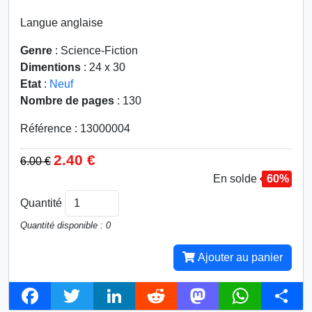
Langue anglaise
Genre
: Science-Fiction
Dimentions
: 24 x 30
Etat
:
Neuf
Nombre de pages
: 130
Référence : 13000004
2.40 €
6.00 €
En solde
60%
Quantité
Quantité disponible : 0
Ajouter au panier
F
T
L
R
M
W
S