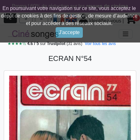
Promo ! 60% de réduction sur les
revues de cinéma
En poursuivant votre navigation sur ce site, vous acceptez le
dépôt de cookies à des fins de gestion, de mesure d’audience
|
€
$
£
0
Identifiez-vous
|
et pour accéder à des réseaux sociaux.
J'accepte
★★★★½
4.6 / 5
sur
Trustpilot
(31 avis)
Voir tous les avis
ECRAN N°54