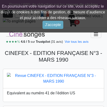
Promo ! 60% de réduction sur les
revues de cinéma
En poursuivant votre navigation sur ce site, vous acceptez le
dépôt de cookies à des fins de gestion, de mesure d’audience
|
€
$
£
Identifiez-vous
|
et pour accéder à des réseaux sociaux.
0
J'accepte
★★★★½
4.6 / 5
sur
Trustpilot
(31 avis)
Voir tous les avis
CINEFEX - EDITION FRANÇAISE N°3 -
MARS 1990
Equivalent au numéro 41 de l'édition US