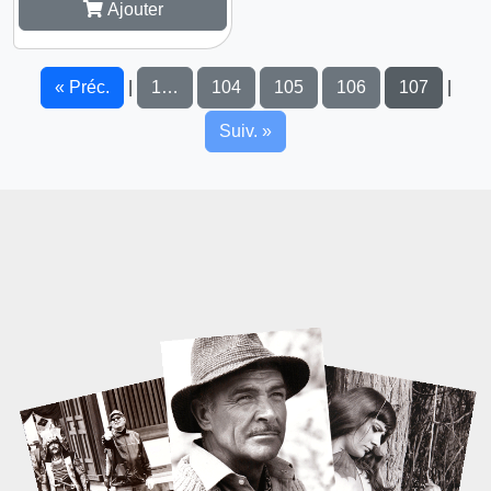
Ajouter
« Préc.
1…
104
105
106
107
|
|
Suiv. »