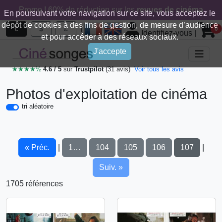
Promo ! 60% de réduction sur les
revues de cinéma
En poursuivant votre navigation sur ce site, vous acceptez le
dépôt de cookies à des fins de gestion, de mesure d’audience
|
€
$
£
0
Identifiez-vous
|
et pour accéder à des réseaux sociaux.
J'accepte
★★★★½
4.6 / 5
sur
Trustpilot
(31 avis)
Voir tous les avis
Photos d'exploitation de cinéma
tri aléatoire
« Préc.
1…
104
105
106
107
|
|
Suiv. »
1705 références